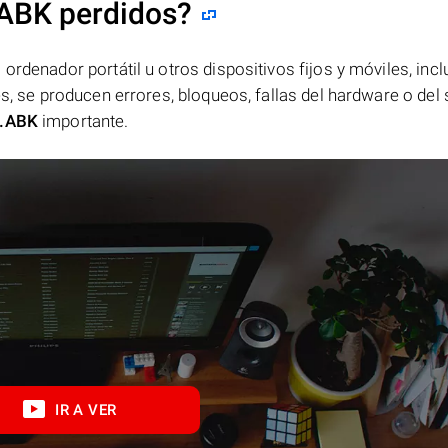
.ABK perdidos?
ordenador portátil u otros dispositivos fijos y móviles, incl
es, se producen errores, bloqueos, fallas del hardware o del
.ABK
importante.
IR A VER