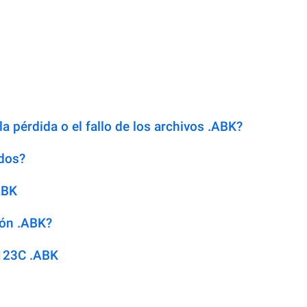
a pérdida o el fallo de los archivos .ABK?
dos?
ABK
ión .ABK?
123C .ABK