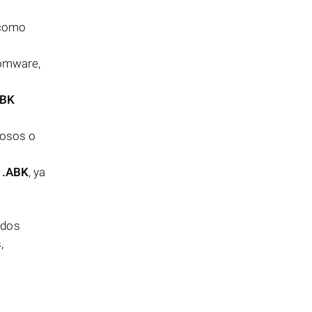
 como
somware,
ABK
uosos o
s
.ABK
, ya
ados
,