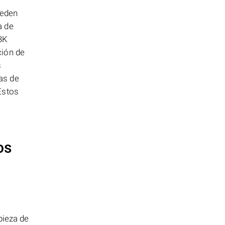
ueden
a de
ABK
ción de
s
as de
Estos
os
pieza de