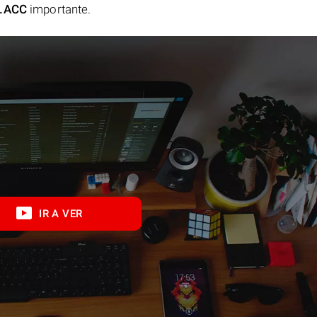
.ACC
importante.
IR A VER