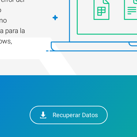
o
ómo
a para la
ows,
Recuperar Datos