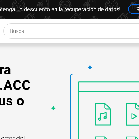
btenga un descuento en la recuperación de datos!
R
ra
 .ACC
us o
error del