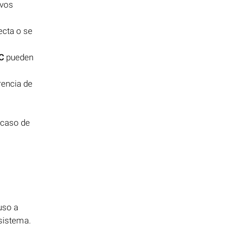
ivos
ecta o se
C
pueden
rencia de
 caso de
uso a
 sistema.