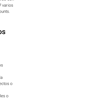
7 varios
ounts.
os
os
la
rectos o
les o