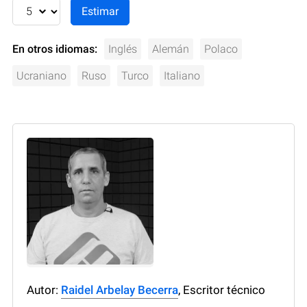
En otros idiomas:
Inglés
Alemán
Polaco
Ucraniano
Ruso
Turco
Italiano
Autor:
Raidel Arbelay Becerra
, Escritor técnico