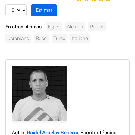
En otros idiomas:
Inglés
Alemán
Polaco
Ucraniano
Ruso
Turco
Italiano
Autor:
Raidel Arbelay Becerra
, Escritor técnico