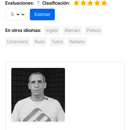
Evaluaciones:
7
Clasificación
:
En otros idiomas:
Inglés
Alemán
Polaco
Ucraniano
Ruso
Turco
Italiano