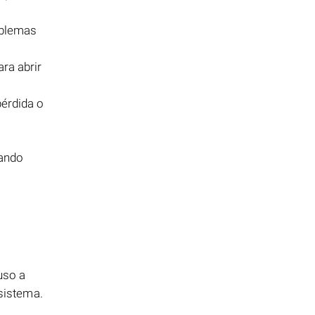
oblemas
ra abrir
pérdida o
zando
uso a
 sistema.