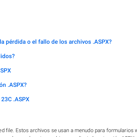
a pérdida o el fallo de los archivos .ASPX?
didos?
ASPX
ión .ASPX?
 123C .ASPX
ed file. Estos archivos se usan a menudo para formularios