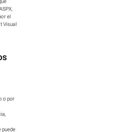
que
mASPX,
or el
t Visual
os
o o por
ia,
e puede