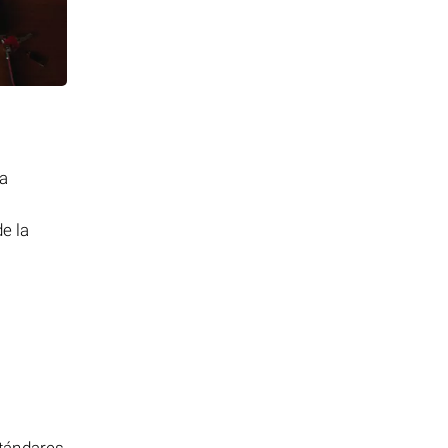
da
e la