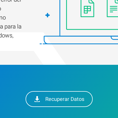
o
ómo
a para la
ndows,
Recuperar Datos