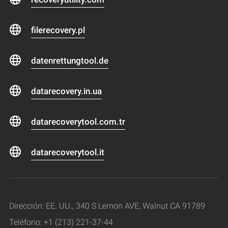
filerecovery.pl
datenrettungtool.de
datarecovery.in.ua
datarecoverytool.com.tr
datarecoverytool.it
Dirección: EE. UU., 340 S Lemon AVE, Walnut CA 91789
Teléfono: +1 (213) 221-37-44