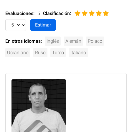
Evaluaciones:
6
Clasificación
:
En otros idiomas:
Inglés
Alemán
Polaco
Ucraniano
Ruso
Turco
Italiano