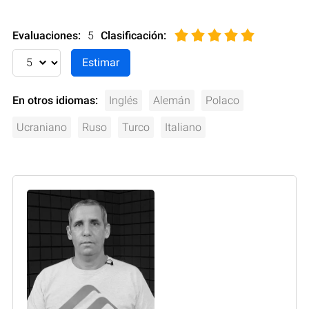
Evaluaciones:
5
Clasificación
:
En otros idiomas:
Inglés
Alemán
Polaco
Ucraniano
Ruso
Turco
Italiano