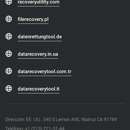
recoveryutility.com
filerecovery.pl
datenrettungtool.de
datarecovery.in.ua
datarecoverytool.com.tr
datarecoverytool.it
Dirección: EE. UU., 340 S Lemon AVE, Walnut CA 91789
Teléfono: +1 (213) 221-37-44