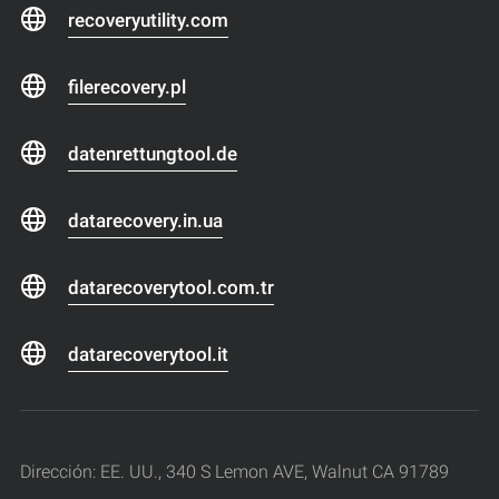
recoveryutility.com
filerecovery.pl
datenrettungtool.de
datarecovery.in.ua
datarecoverytool.com.tr
datarecoverytool.it
Dirección: EE. UU., 340 S Lemon AVE, Walnut CA 91789