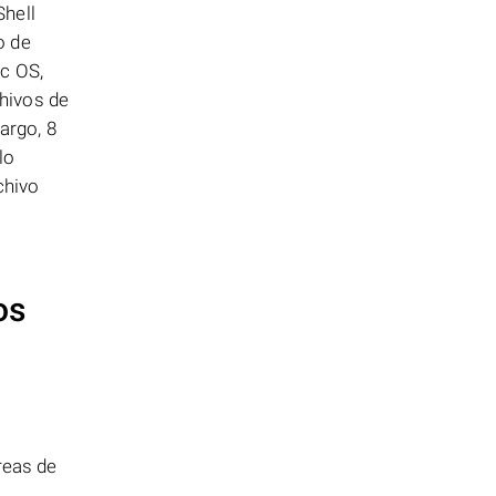
Shell
o de
ac OS,
hivos de
argo, 8
lo
chivo
os
reas de