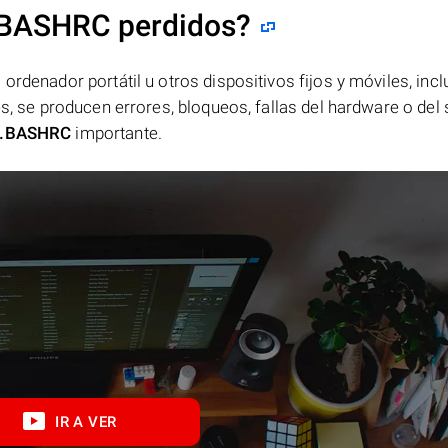
.BASHRC perdidos?
ordenador portátil u otros dispositivos fijos y móviles, incl
es, se producen errores, bloqueos, fallas del hardware o del
.BASHRC
importante.
IR A VER