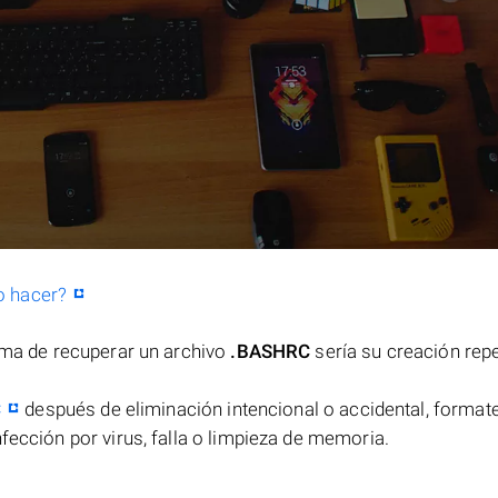
o hacer?
orma de recuperar un archivo
.BASHRC
sería su creación rep
C
después de eliminación intencional o accidental, formate
fección por virus, falla o limpieza de memoria.