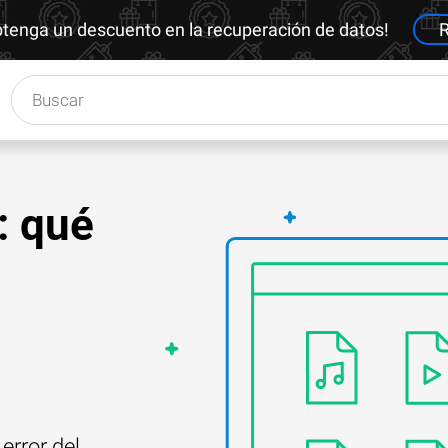
btenga un descuento en la recuperación de datos!
R
: qué
error del