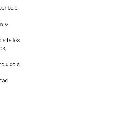
scribe el
is o
 a fallos
os,
ncluido el
idad