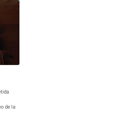
etida
o de la