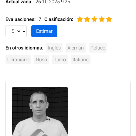
Actualizada:
26.10.2025 9:25
Evaluaciones:
7
Clasificación
:
En otros idiomas:
Inglés
Alemán
Polaco
Ucraniano
Ruso
Turco
Italiano