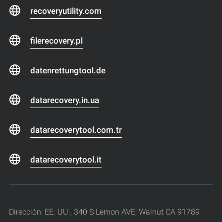
recoveryutility.com
filerecovery.pl
datenrettungtool.de
datarecovery.in.ua
datarecoverytool.com.tr
datarecoverytool.it
Dirección: EE. UU., 340 S Lemon AVE, Walnut CA 91789