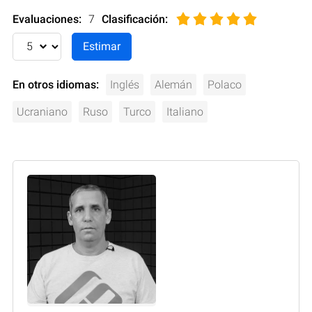
Evaluaciones:
7
Clasificación
:
En otros idiomas:
Inglés
Alemán
Polaco
Ucraniano
Ruso
Turco
Italiano