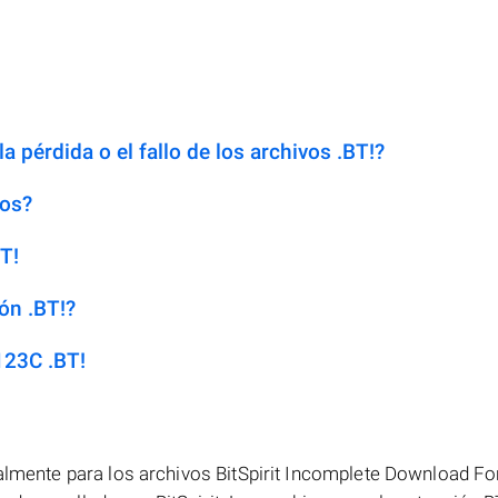
a pérdida o el fallo de los archivos .BT!?
dos?
T!
ón .BT!?
123C .BT!
palmente para los archivos BitSpirit Incomplete Download Fo