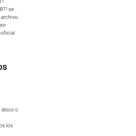
T!
BT! se
 archivo.
por
oficial
os
 disco o
os los