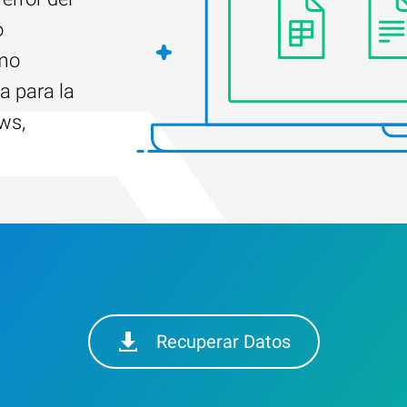
o
ómo
a para la
ws,
Recuperar Datos