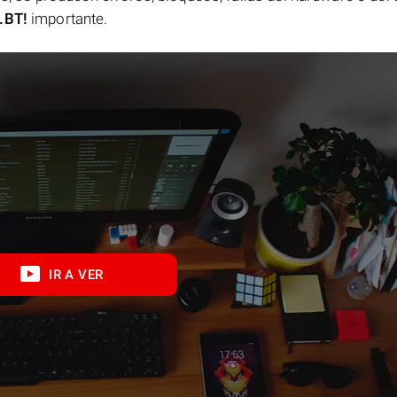
.BT!
importante.
IR A VER