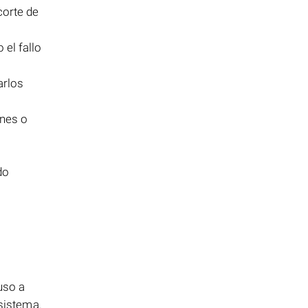
corte de
el fallo
arlos
ones o
do
uso a
 sistema.