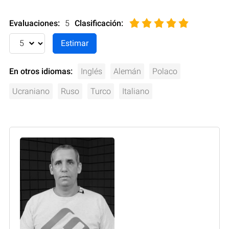
Evaluaciones:
5
Clasificación
:
En otros idiomas:
Inglés
Alemán
Polaco
Ucraniano
Ruso
Turco
Italiano