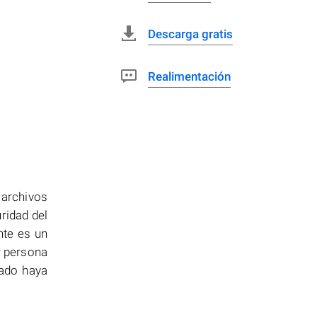
Descarga gratis
Realimentación
 archivos
uridad del
nte es un
r persona
cado haya