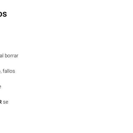
os
al borrar
 fallos
e
R
se