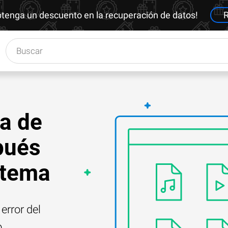
btenga un descuento en la recuperación de datos!
R
a de
pués
istema
error del
o