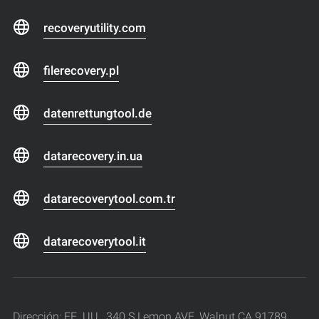
recoveryutility.com
filerecovery.pl
datenrettungtool.de
datarecovery.in.ua
datarecoverytool.com.tr
datarecoverytool.it
Dirección: EE. UU., 340 S Lemon AVE, Walnut CA 91789