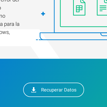
o
ómo
a para la
dows,
Recuperar Datos