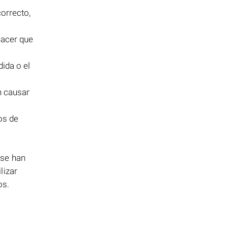
orrecto,
hacer que
ida o el
 causar
os de
 se han
lizar
os.