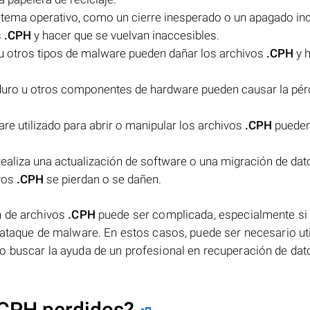
stema operativo, como un cierre inesperado o un apagado inc
s
.CPH
y hacer que se vuelvan inaccesibles.
u otros tipos de malware pueden dañar los archivos
.CPH
y 
duro u otros componentes de hardware pueden causar la pérd
re utilizado para abrir o manipular los archivos
.CPH
pueden
 realiza una actualización de software o una migración de dat
ivos
.CPH
se pierdan o se dañen.
n de archivos
.CPH
puede ser complicada, especialmente si
 ataque de malware. En estos casos, puede ser necesario uti
o buscar la ayuda de un profesional en recuperación de dat
.CPH perdidos?