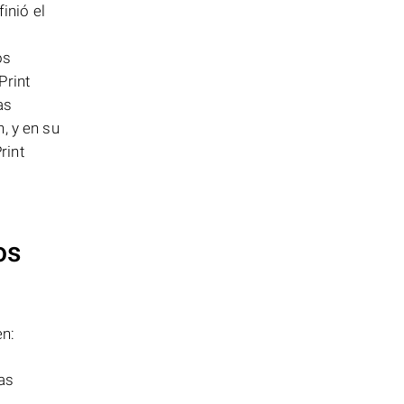
inió el
os
Print
as
, y en su
rint
os
en:
as