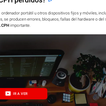
ordenador portátil u otros dispositivos fijos y móviles, incl
es, se producen errores, bloqueos, fallas del hardware o del
.CPH
importante.
IR A VER