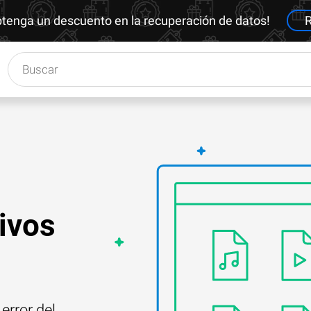
btenga un descuento en la recuperación de datos!
R
tivos
error del