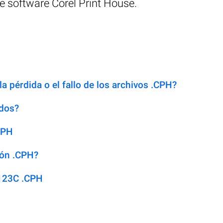
e software Corel Print House.
a pérdida o el fallo de los archivos .CPH?
idos?
CPH
ión .CPH?
 123C .CPH