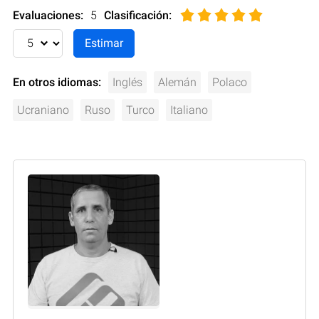
Evaluaciones:
5
Clasificación
:
En otros idiomas:
Inglés
Alemán
Polaco
Ucraniano
Ruso
Turco
Italiano