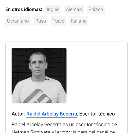
En otros idiomas:
Inglés
Alemán
Polaco
Ucraniano
Ruso
Turco
Italiano
Autor:
Raidel Arbelay Becerra
, Escritor técnico
Raidel Arbelay Becerra es un escritor técnico de
Hetman Software y la voz y la cara del canal de