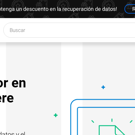
btenga un descuento en la recuperación de datos!
R
or en
ere
atos y el