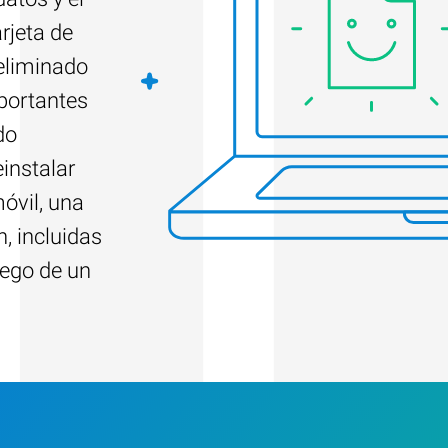
rjeta de
eliminado
portantes
do
instalar
óvil, una
, incluidas
uego de un