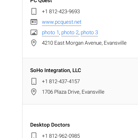
PC Quest
+1 812-423-9693
www.pcquest.net
photo 1
,
photo 2
,
photo 3
4210 East Morgan Avenue, Evansville
SoHo Integration, LLC
+1 812-437-4157
1706 Plaza Drive, Evansville
Desktop Doctors
+1 812-962-0985