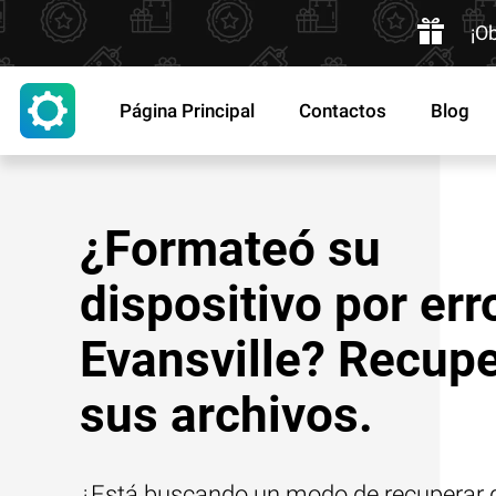
¡O
Página Principal
Contactos
Blog
¿Formateó su
dispositivo por err
Evansville? Recup
sus archivos.
¿Está buscando un modo de recuperar d