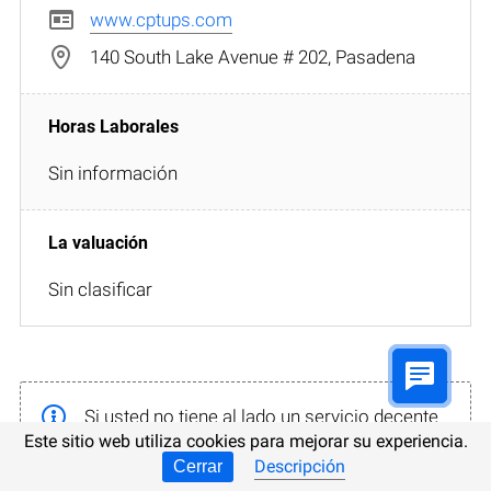
www.cptups.com
140 South Lake Avenue # 202, Pasadena
Sin información
Sin clasificar
Si usted no tiene al lado un servicio decente
Este sitio web utiliza cookies para mejorar su experiencia.
de reparación de ordenadores, envíe el
Descripción
Cerrar
portador al Laboratorio de recuperación de