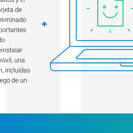
rjeta de
eliminado
portantes
do
instalar
óvil, una
, incluidas
uego de un