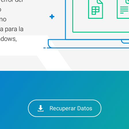
o
ómo
a para la
ndows,
Recuperar Datos