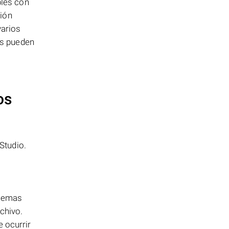
bles con
sión
varios
os pueden
os
Studio.
blemas
chivo.
 ocurrir