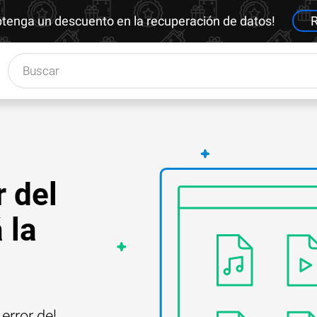
btenga un descuento en la recuperación de datos!
R
r del
 la
error del