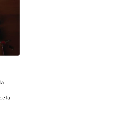
da
de la