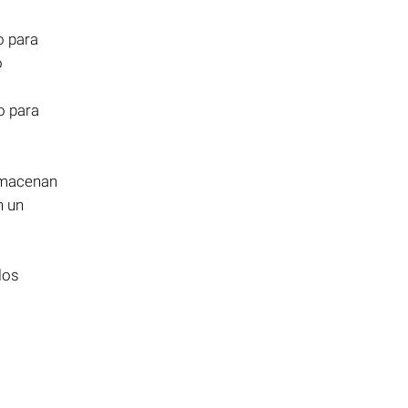
o para
o
o para
almacenan
n un
los