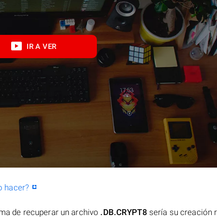
IR A VER
o hacer?
orma de recuperar un archivo
.DB.CRYPT8
sería su creación 