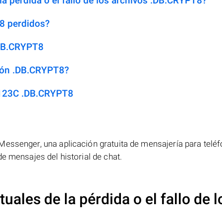
la pérdida o el fallo de los archivos .DB.CRYPT8?
8 perdidos?
.DB.CRYPT8
sión .DB.CRYPT8?
 123C .DB.CRYPT8
Messenger, una aplicación gratuita de mensajería para telé
e mensajes del historial de chat.
uales de la pérdida o el fallo de l