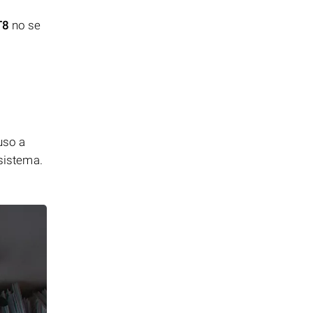
T8
no se
uso a
 sistema.