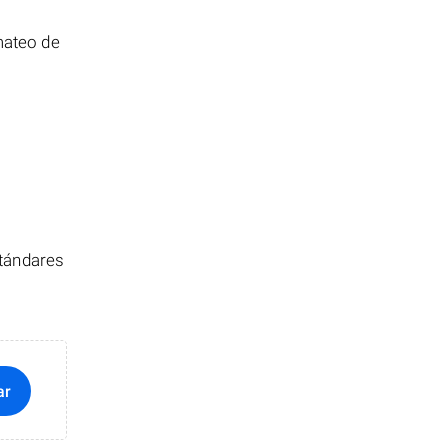
mateo de
stándares
ar