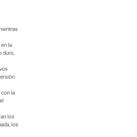
ientras
 en la
o duro,
ivos
versión
 con la
el
ran los
ada, los