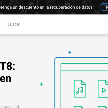
btenga un descuento en la recuperación de datos!
R
T8:
 en
error del