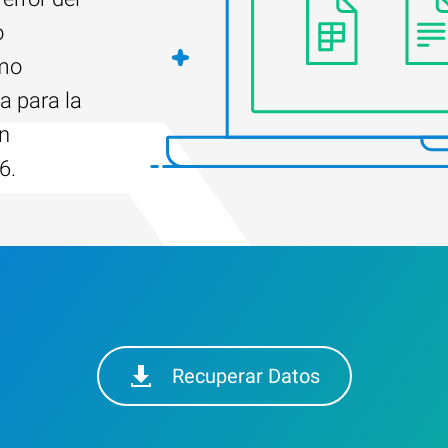
o
ómo
a para la
n
6.
Recuperar Datos