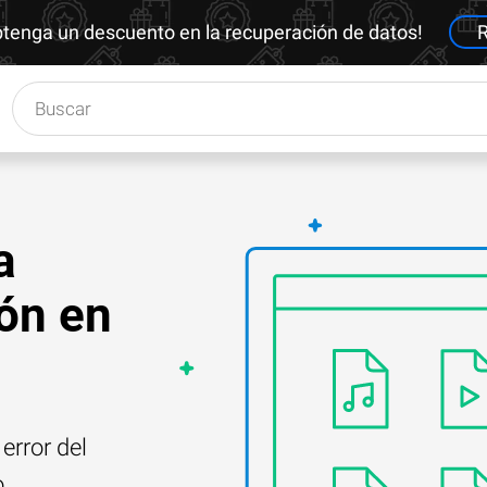
btenga un descuento en la recuperación de datos!
R
a
ón en
error del
o