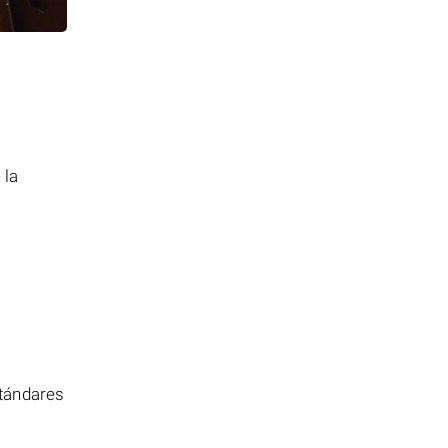
 la
stándares