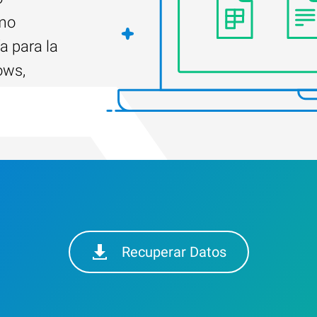
ómo
a para la
ows,
Recuperar Datos