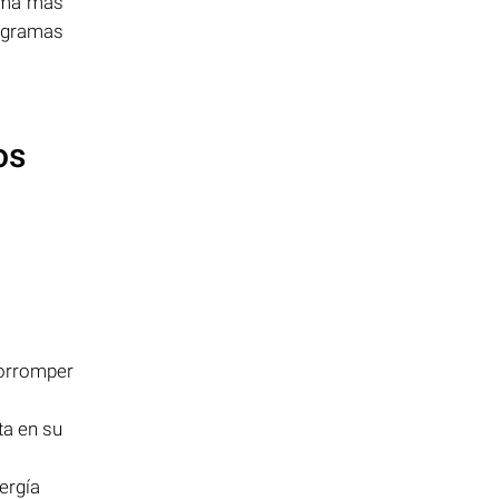
rama más
rogramas
os
corromper
lta en su
ergía