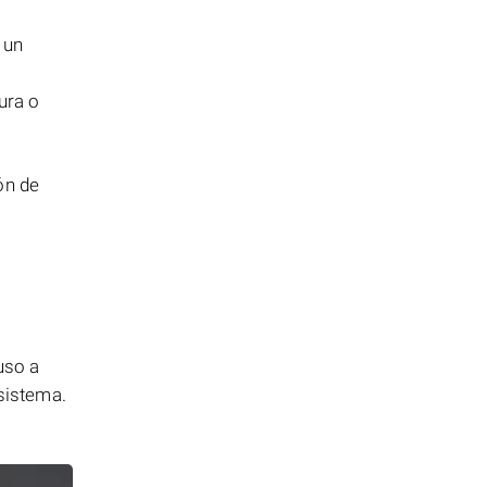
 un
ura o
ón de
uso a
 sistema.