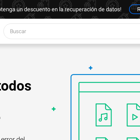
btenga un descuento en la recuperación de datos!
R
todos
e
error del