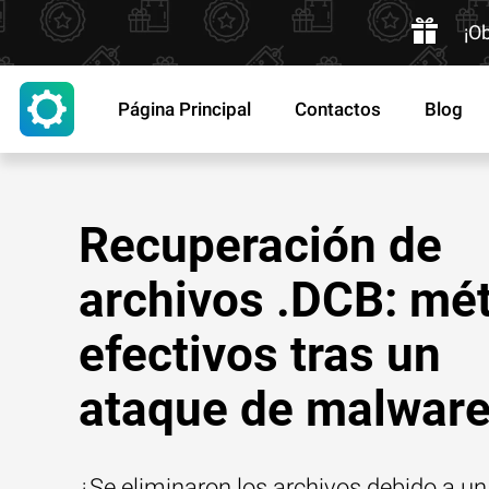
¡O
Página Principal
Contactos
Blog
Recuperación de
archivos .DCB: mé
efectivos tras un
ataque de malwar
¿Se eliminaron los archivos debido a un 