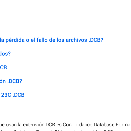
a pérdida o el fallo de los archivos .DCB?
dos?
DCB
ión .DCB?
123C .DCB
que usan la extensión DCB es Concordance Database Format