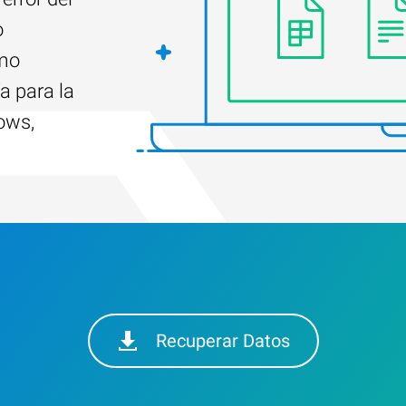
o
ómo
a para la
ows,
Recuperar Datos