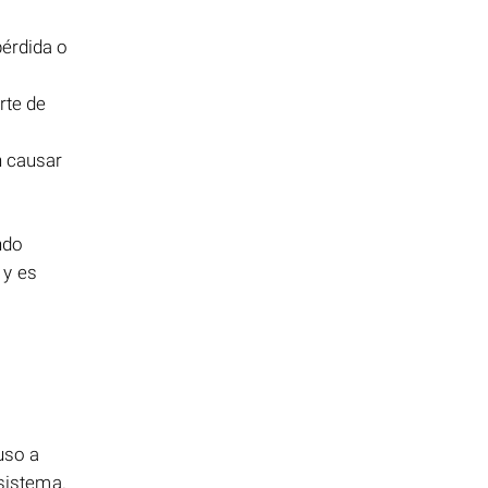
pérdida o
rte de
 causar
ndo
 y es
uso a
 sistema.