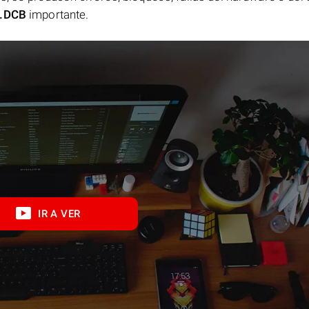
.DCB
importante.
IR A VER