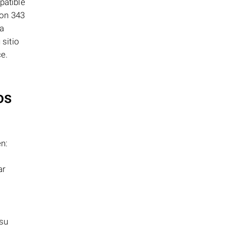
patible
con 343
ra
sitio
e.
os
n:
ar
 su