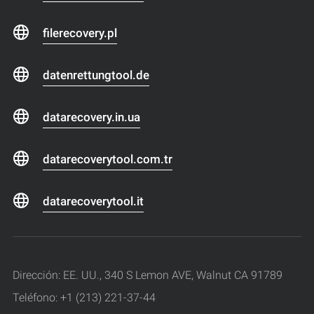
filerecovery.pl
datenrettungtool.de
datarecovery.in.ua
datarecoverytool.com.tr
datarecoverytool.it
Dirección: EE. UU., 340 S Lemon AVE, Walnut CA 91789
Teléfono: +1 (213) 221-37-44