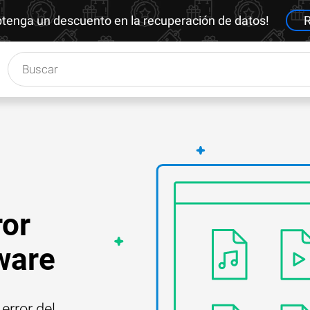
btenga un descuento en la recuperación de datos!
R
ror
ware
error del