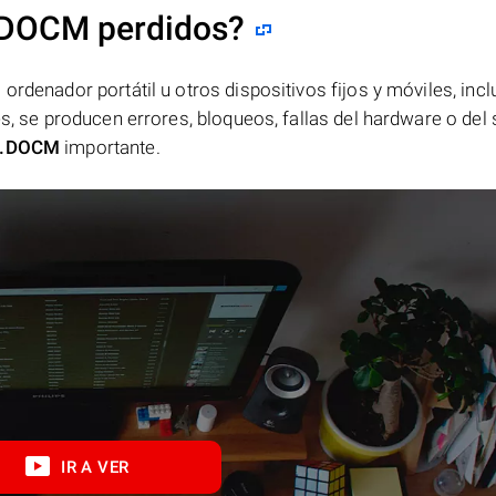
.DOCM perdidos?
ordenador portátil u otros dispositivos fijos y móviles, incl
es, se producen errores, bloqueos, fallas del hardware o del
.DOCM
importante.
IR A VER