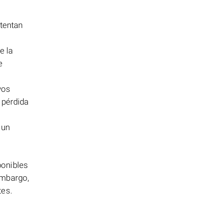
ntentan
e la
e
vos
 pérdida
 un
.
ponibles
embargo,
tes.