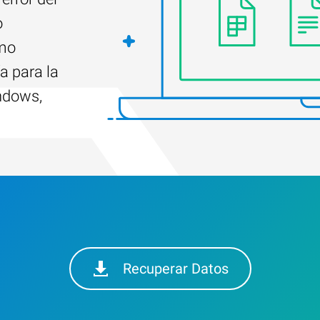
o
ómo
a para la
ndows,
Recuperar Datos