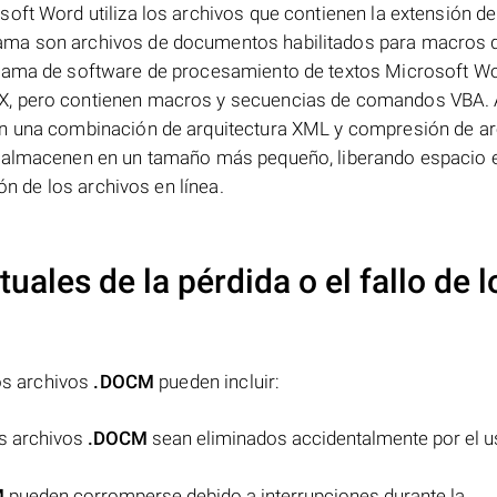
oft Word utiliza los archivos que contienen la extensión de
ama son archivos de documentos habilitados para macros 
grama de software de procesamiento de textos Microsoft W
X, pero contienen macros y secuencias de comandos VBA. A
an una combinación de arquitectura XML y compresión de a
e almacenen en un tamaño más pequeño, liberando espacio e
ón de los archivos en línea.
uales de la pérdida o el fallo de l
los archivos
.DOCM
pueden incluir:
os archivos
.DOCM
sean eliminados accidentalmente por el u
M
pueden corromperse debido a interrupciones durante la