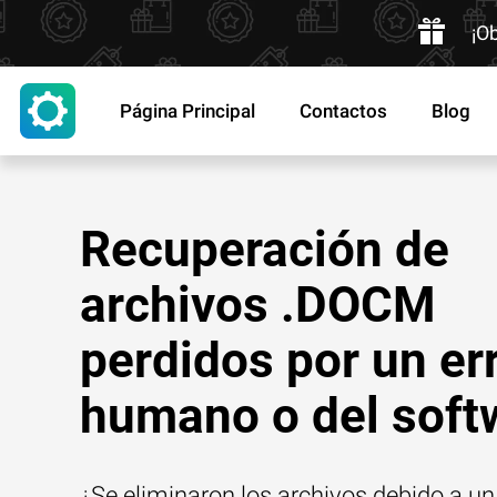
¡O
Página Principal
Contactos
Blog
Recuperación de
archivos .DOCM
perdidos por un er
humano o del soft
¿Se eliminaron los archivos debido a un 