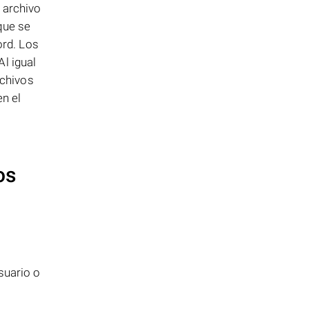
 archivo
que se
ord. Los
l igual
rchivos
n el
os
suario o