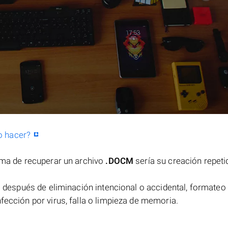
o hacer?
orma de recuperar un archivo
.DOCM
sería su creación repeti
después de eliminación intencional o accidental, formateo 
fección por virus, falla o limpieza de memoria.