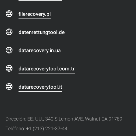
filerecovery.pl
datenrettungtool.de
datarecovery.in.ua
datarecoverytool.com.tr
datarecoverytool.it
Dirección: EE. UU., 340 S Lemon AVE, Walnut CA 91789
Teléfono: +1 (213) 221-37-44