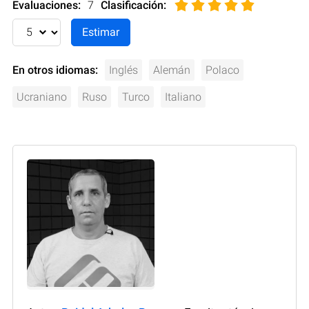
Evaluaciones:
7
Clasificación
:
En otros idiomas:
Inglés
Alemán
Polaco
Ucraniano
Ruso
Turco
Italiano