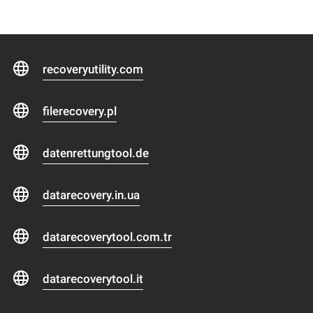
recoveryutility.com
filerecovery.pl
datenrettungtool.de
datarecovery.in.ua
datarecoverytool.com.tr
datarecoverytool.it