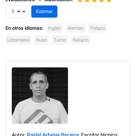
En otros idiomas:
Inglés
Alemán
Polaco
Ucraniano
Ruso
Turco
Italiano
Autor:
Raidel Arbelay Becerra
, Escritor técnico