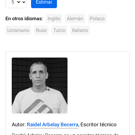
En otros idiomas:
Inglés
Alemán
Polaco
Ucraniano
Ruso
Turco
Italiano
Autor:
Raidel Arbelay Becerra
, Escritor técnico