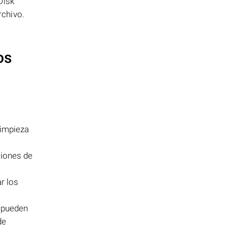
Disk
rchivo.
os
limpieza
ciones de
r los
pueden
de