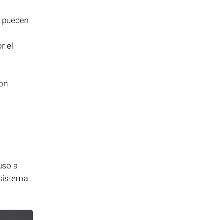
e pueden
r el
con
uso a
 sistema.