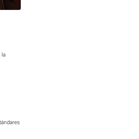
 la
stándares