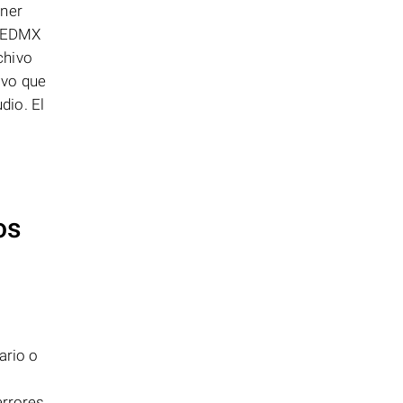
gner
s EDMX
chivo
ivo que
dio. El
os
ario o
errores