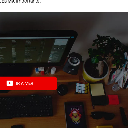
.EDMX
importante.
IR A VER