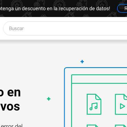
btenga un descuento en la recuperación de datos!
R
o en
ivos
error del