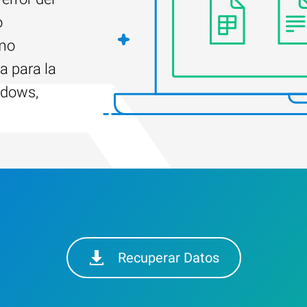
o
ómo
a para la
ndows,
Recuperar Datos