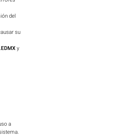
ión del
causar su
.EDMX
y
.
uso a
 sistema.