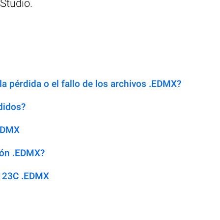
Studio.
la pérdida o el fallo de los archivos .EDMX?
didos?
.EDMX
sión .EDMX?
 123C .EDMX