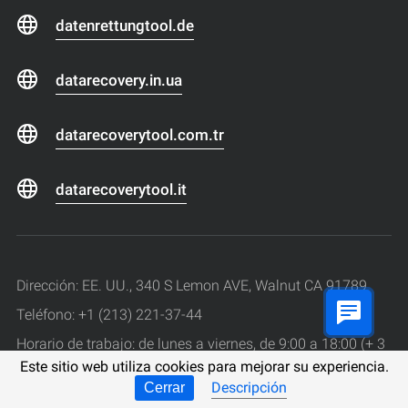
datenrettungtool.de
datarecovery.in.ua
datarecoverytool.com.tr
datarecoverytool.it
Dirección: EE. UU., 340 S Lemon AVE, Walnut CA 91789
Teléfono: +1 (213) 221-37-44
Horario de trabajo: de lunes a viernes, de 9:00 a 18:00 (+ 3
Este sitio web utiliza cookies para mejorar su experiencia.
GMT)
Descripción
Cerrar