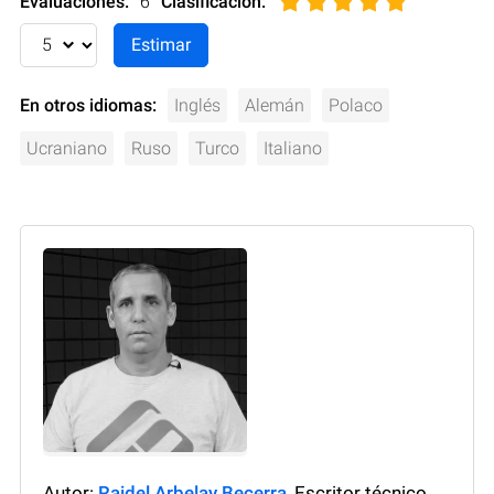
Evaluaciones:
6
Clasificación
:
En otros idiomas:
Inglés
Alemán
Polaco
Ucraniano
Ruso
Turco
Italiano
Autor:
Raidel Arbelay Becerra
, Escritor técnico