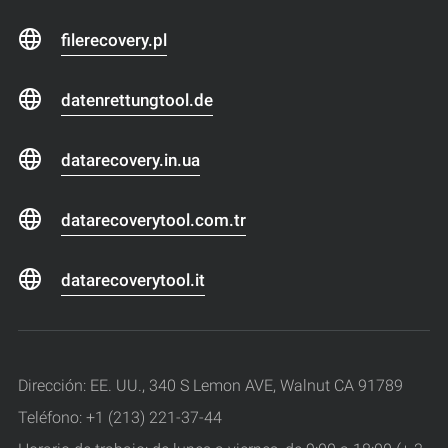
filerecovery.pl
datenrettungtool.de
datarecovery.in.ua
datarecoverytool.com.tr
datarecoverytool.it
Dirección: EE. UU., 340 S Lemon AVE, Walnut CA 91789
Teléfono: +1 (213) 221-37-44