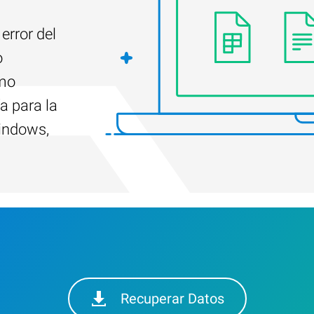
error del
o
ómo
a para la
indows,
Recuperar Datos