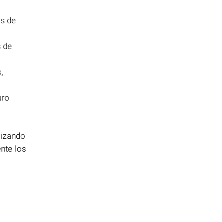
as de
s de
,
uro
lizando
nte los