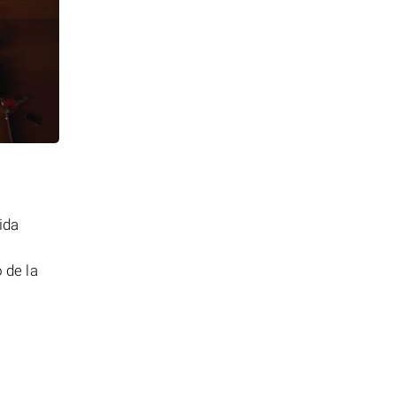
ida
 de la