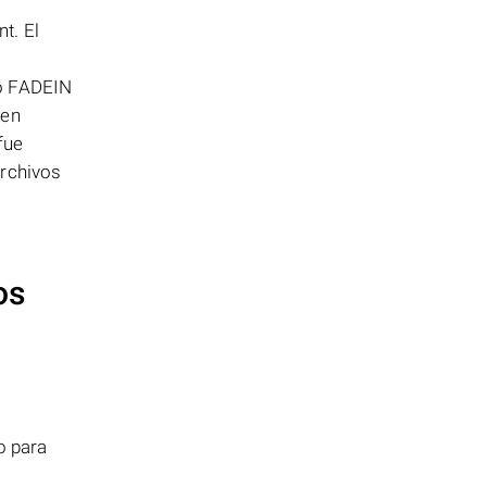
t. El
vo FADEIN
 en
fue
archivos
os
o para