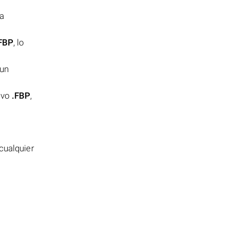
la
FBP
, lo
 un
hivo
.FBP
,
cualquier