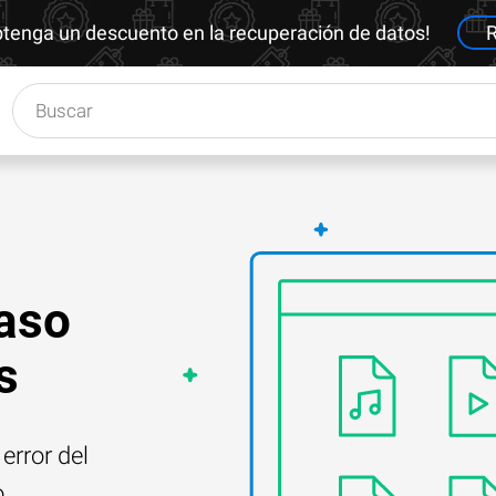
btenga un descuento en la recuperación de datos!
R
caso
s
error del
o