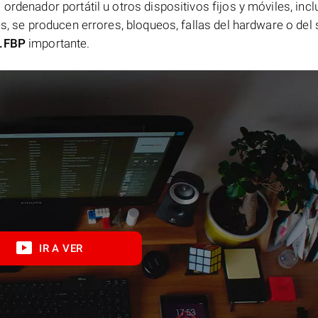
ordenador portátil u otros dispositivos fijos y móviles, incl
es, se producen errores, bloqueos, fallas del hardware o del
.FBP
importante.
IR A VER