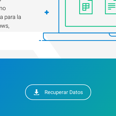
ómo
a para la
ows,
Recuperar Datos