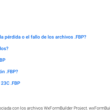
a pérdida o el fallo de los archivos .FBP?
dos?
FBP
ión .FBP?
123C .FBP
ciada con los archivos WxFormBuilder Project. wxFormBui