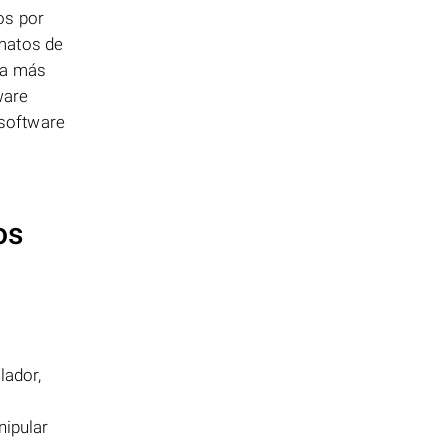
os por
rmatos de
ma más
ware
 software
os
lador,
nipular