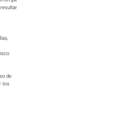
resultar
las,
disco
aso de
r los