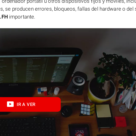
ordenador portátil u otros dispositivos fijos y móviles, incl
es, se producen errores, bloqueos, fallas del hardware o del
.FH
importante.
IR A VER