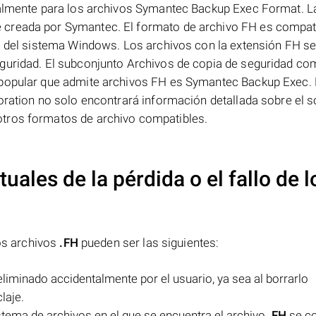
palmente para los archivos Symantec Backup Exec Format. L
 creada por Symantec. El formato de archivo FH es compat
ma del sistema Windows. Los archivos con la extensión FH s
eguridad. El subconjunto Archivos de copia de seguridad c
 popular que admite archivos FH es Symantec Backup Exec. 
oration no solo encontrará información detallada sobre el 
tros formatos de archivo compatibles.
uales de la pérdida o el fallo de l
los archivos
.FH
pueden ser las siguientes:
liminado accidentalmente por el usuario, ya sea al borrarlo
laje.
istema de archivos en el que se encuentra el archivo
.FH
se c