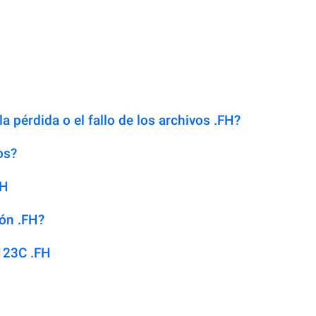
a pérdida o el fallo de los archivos .FH?
os?
FH
ión .FH?
123C .FH