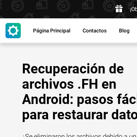
¡O
Página Principal
Contactos
Blog
Recuperación de
archivos .FH en
Android: pasos fác
para restaurar dat
¿Se eliminaron los archivos debido a un 