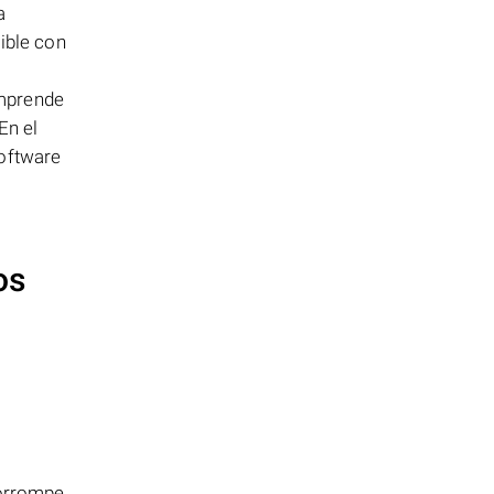
a
ible con
e
omprende
En el
software
os
orrompe