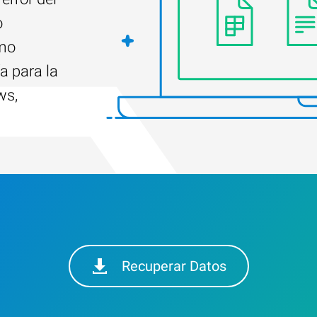
o
ómo
a para la
ws,
Recuperar Datos