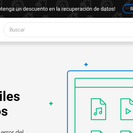
btenga un descuento en la recuperación de datos!
R
iles
os
error del