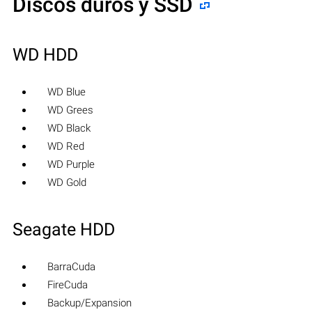
Discos duros y SSD
WD HDD
WD Blue
WD Grees
WD Black
WD Red
WD Purple
WD Gold
Seagate HDD
BarraCuda
FireCuda
Backup/Expansion