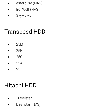
esterprise (NAS)
IronWolf (NAS)
SkyHawk
Transcesd HDD
25M
25H
25C
25A
35T
Hitachi HDD
Travelstar
Deskstar (NAS)