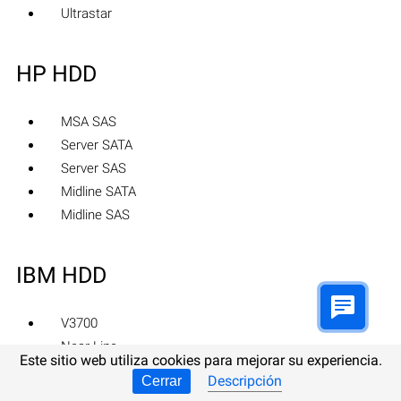
Ultrastar
HP HDD
MSA SAS
Server SATA
Server SAS
Midline SATA
Midline SAS
IBM HDD
V3700
Near Line
Este sitio web utiliza cookies para mejorar su experiencia.
Express 2.5
Descripción
Cerrar
V3700 2.5