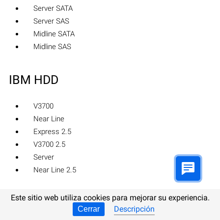
Server SATA
Server SAS
Midline SATA
Midline SAS
IBM HDD
V3700
Near Line
Express 2.5
V3700 2.5
Server
Near Line 2.5
Este sitio web utiliza cookies para mejorar su experiencia.
LaCie HDD
Descripción
Cerrar