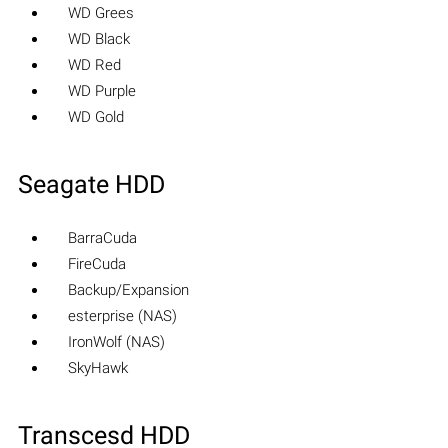
WD Grees
WD Black
WD Red
WD Purple
WD Gold
Seagate HDD
BarraCuda
FireCuda
Backup/Expansion
esterprise (NAS)
IronWolf (NAS)
SkyHawk
Transcesd HDD