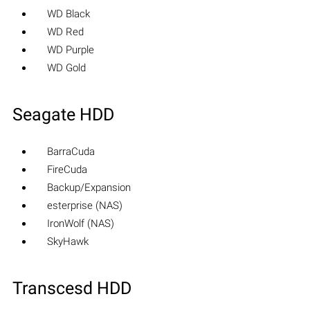
WD Black
WD Red
WD Purple
WD Gold
Seagate HDD
BarraCuda
FireCuda
Backup/Expansion
esterprise (NAS)
IronWolf (NAS)
SkyHawk
Transcesd HDD