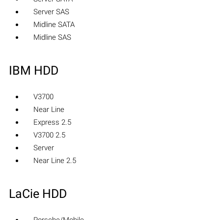
Server SAS
Midline SATA
Midline SAS
IBM HDD
V3700
Near Line
Express 2.5
V3700 2.5
Server
Near Line 2.5
LaCie HDD
Porsche/Mobile