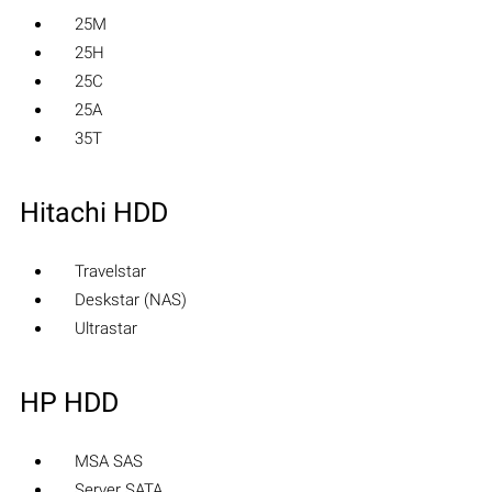
25M
25H
25C
25A
35T
Hitachi HDD
Travelstar
Deskstar (NAS)
Ultrastar
HP HDD
MSA SAS
Server SATA