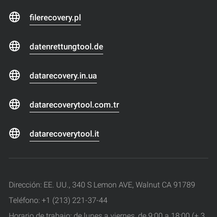
filerecovery.pl
datenrettungtool.de
datarecovery.in.ua
datarecoverytool.com.tr
datarecoverytool.it
Dirección: EE. UU., 340 S Lemon AVE, Walnut CA 91789
Teléfono: +1 (213) 221-37-44
Horario de trabajo: de lunes a viernes, de 9:00 a 18:00 (+ 3