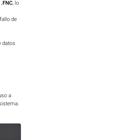
s
.FNC
, lo
fallo de
e datos
uso a
 sistema.