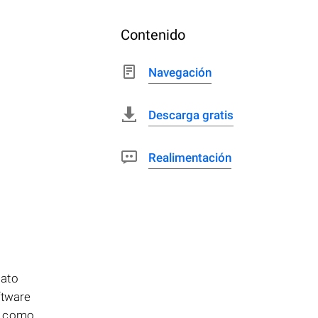
Contenido
Navegación
Descarga gratis
Realimentación
mato
ftware
an como