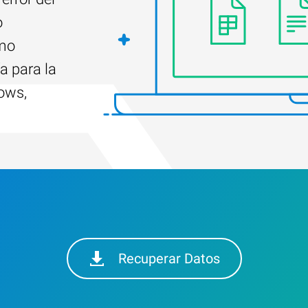
o
ómo
a para la
ows,
Recuperar Datos