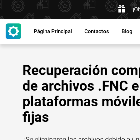
¡O
Página Principal
Contactos
Blog
Recuperación com
de archivos .FNC 
plataformas móvil
fijas
¿Se eliminaron los archivos debido a un 