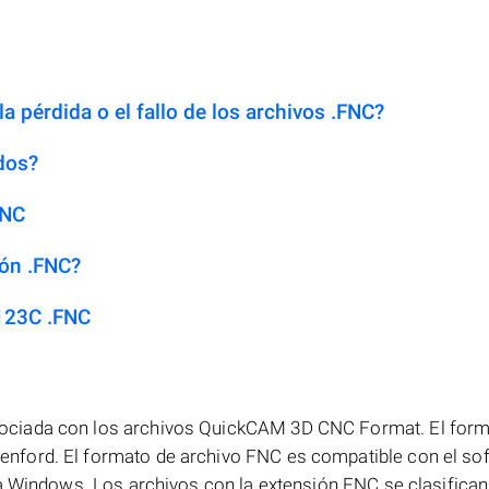
a pérdida o el fallo de los archivos .FNC?
dos?
FNC
ión .FNC?
123C .FNC
ociada con los archivos QuickCAM 3D CNC Format. El for
nford. El formato de archivo FNC es compatible con el so
ma Windows. Los archivos con la extensión FNC se clasific