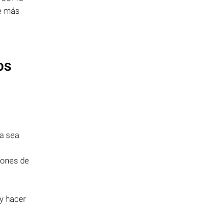
re más
os
ya sea
iones de
y hacer