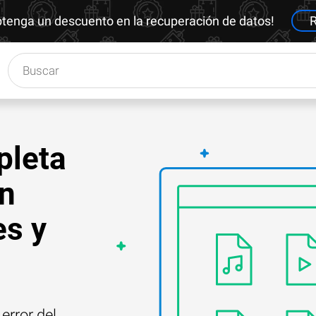
btenga un descuento en la recuperación de datos!
R
pleta
en
es y
error del