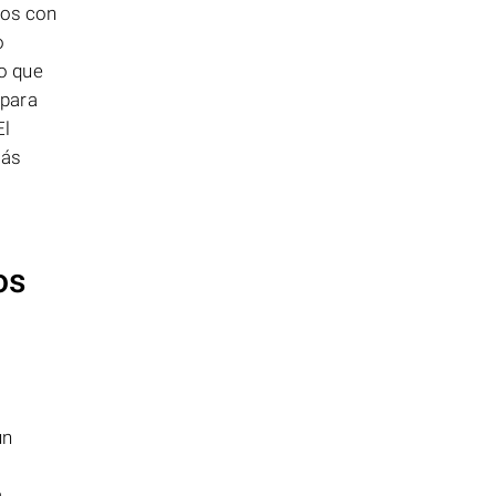
vos con
o
o que
 para
El
más
os
un
,