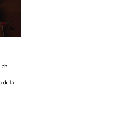
tida
 de la