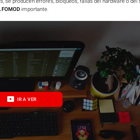
es, se producen errores, bloqueos, fallas del hardware o del
.FOMOD
importante.
IR A VER