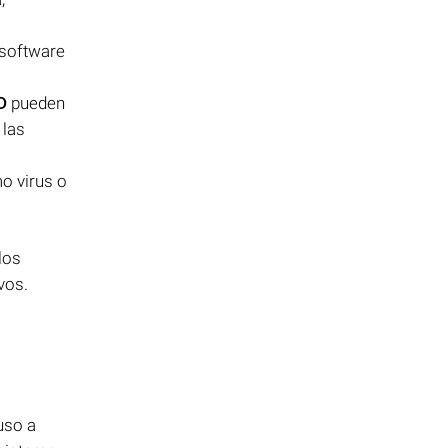
 software
D
pueden
 las
o virus o
los
vos.
uso a