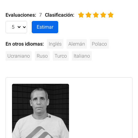
Evaluaciones:
7
Clasificación
:
En otros idiomas:
Inglés
Alemán
Polaco
Ucraniano
Ruso
Turco
Italiano