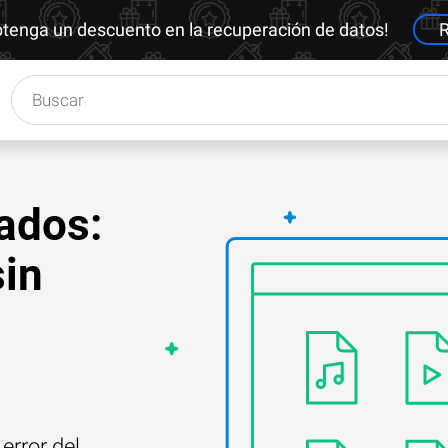
btenga un descuento en la recuperación de datos!
R
ados:
sin
error del