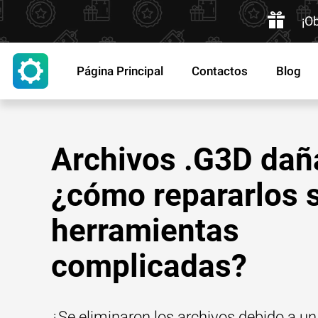
¡O
Página Principal
Contactos
Blog
Archivos .G3D dañ
¿cómo repararlos 
herramientas
complicadas?
¿Se eliminaron los archivos debido a un 