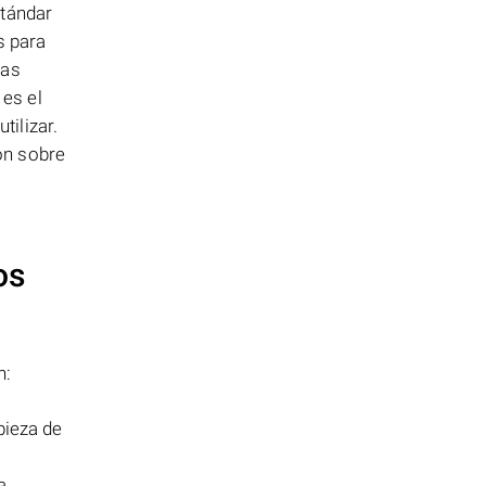
tándar
s para
ras
es el
ilizar.
ón sobre
os
n:
pieza de
a,