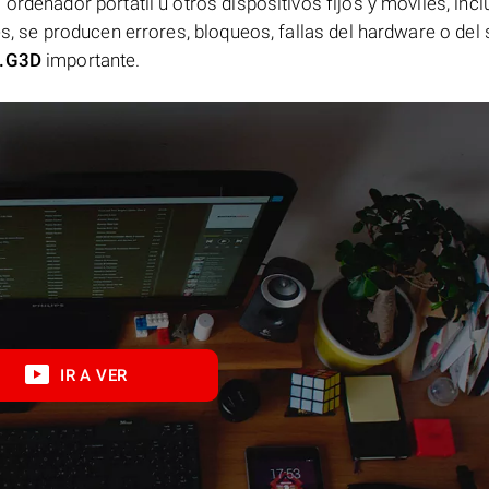
ordenador portátil u otros dispositivos fijos y móviles, incl
es, se producen errores, bloqueos, fallas del hardware o del
.G3D
importante.
IR A VER