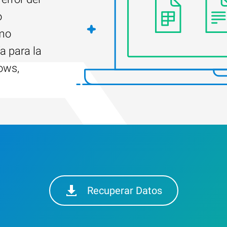
o
ómo
a para la
ows,
Recuperar Datos