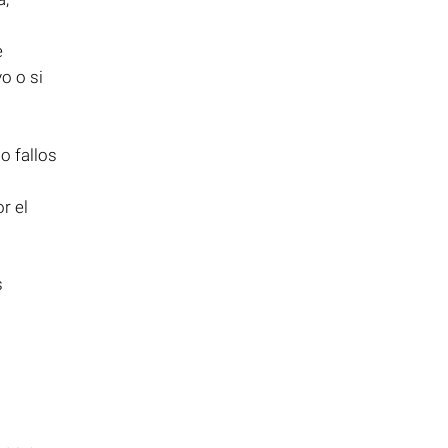
e
o o si
o fallos
r el
s