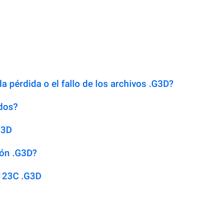
a pérdida o el fallo de los archivos .G3D?
dos?
G3D
ión .G3D?
123C .G3D