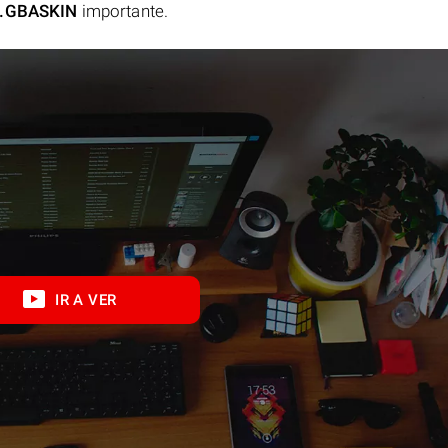
.GBASKIN
importante.
IR A VER