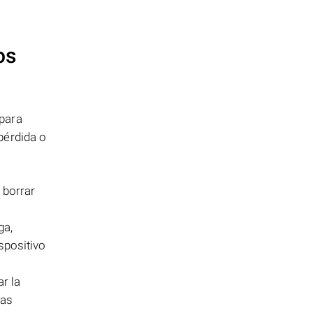
os
 para
pérdida o
 borrar
ga,
spositivo
r la
las