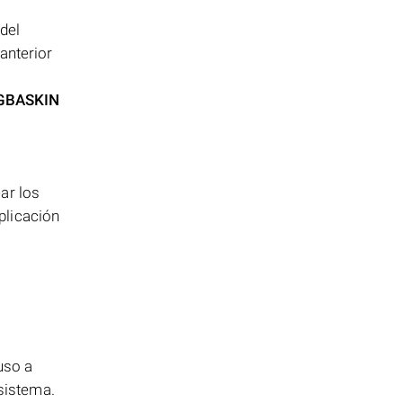
del
anterior
GBASKIN
ar los
plicación
uso a
 sistema.