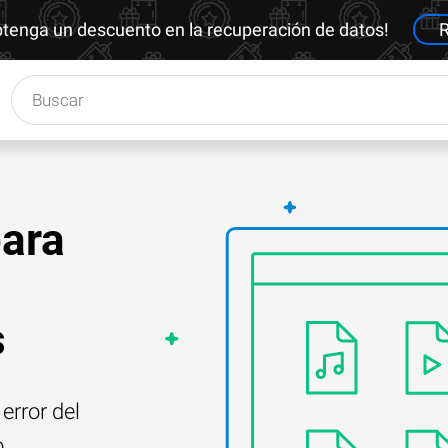
btenga un descuento en la recuperación de datos!
R
para
s
error del
o