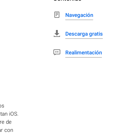
Navegación
Descarga gratis
Realimentación
os
tan iOS.
re de
ar con